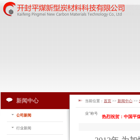
新闻中心
当前位置：
首页
>>
新闻中心
>>
业”称号
公司新闻
热烈祝贺：中国平煤
行业新闻