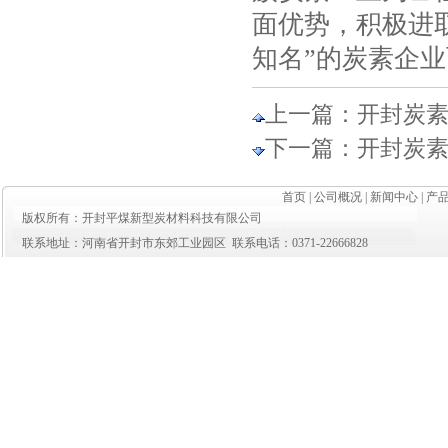
面优势，积极进
知名”的炭素企
上一篇：
开封炭素
下一篇：
开封炭
首页
|
公司概况
|
新闻中心
|
产
版权所有：开封平煤新型炭材料科技有限公司
联系地址：河南省开封市东郊工业园区 联系电话：0371-22666828