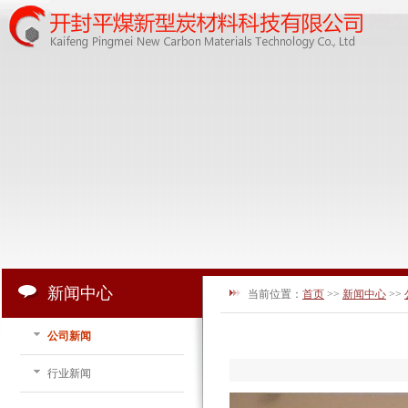
新闻中心
当前位置：
首页
>>
新闻中心
>>
公司新闻
行业新闻