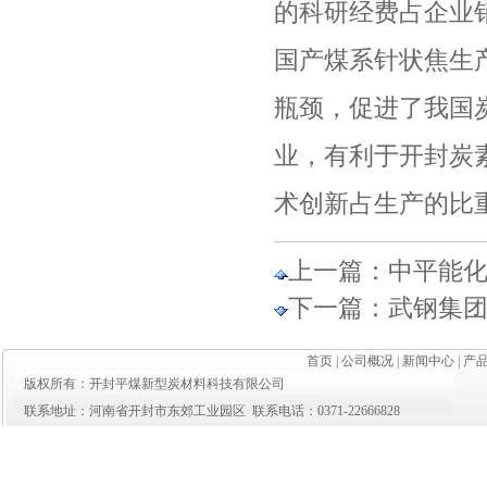
的科研经费占企业
国产煤系针状焦生
瓶颈，促进了我国
业，有利于开封炭
术创新占生产的比
上一篇：
中平能化
下一篇：
武钢集团
首页
|
公司概况
|
新闻中心
|
产
版权所有：开封平煤新型炭材料科技有限公司
联系地址：河南省开封市东郊工业园区 联系电话：0371-22666828